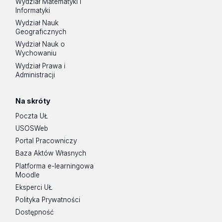
Wydział Matematyki i
świadomości odpowiedzialności społecznej prawnika
Informatyki
Nabycie umiejętności multidyscyplinarnych i zdolności
Wydział Nauk
Geograficznych
do pracy w sposób interdyscyplinarny.
Wydział Nauk o
Profesjonalizacja. Studenci korzystają z doświadczeni
Wychowaniu
zawodowego: nadzoru i walidacji przez praktyków.
Wydział Prawa i
Wymiana doświadczeń i komunikacja z
Administracji
profesjonalistami.
Rozwój osobisty: poprawa umiejętności mówienia, od
Na skróty
analizy do argumentacji, pewność siebie,
Poczta UŁ
odpowiedzialność, autonomia, zdolność adaptacji,
USOSWeb
szacunek, słuchanie, zdolność reagowania, dyscyplina
Portal Pracowniczy
Baza Aktów Własnych
Platforma e-learningowa
Moodle
Eksperci UŁ
Polityka Prywatności
Dostępność